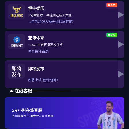
HOT
博牛娱乐
▶
✅老牌推荐 
🎁注册送新人大礼
13年老品牌大额无忧保驾护航
NEW
亚博体育
▶
✅2026世界杯指定投注点
体育投注首选
即将发布
▶
即将上线 敬请期待！
🔥 在线客服
24小时在线客服
有问题找专员 美女专员在线畅聊